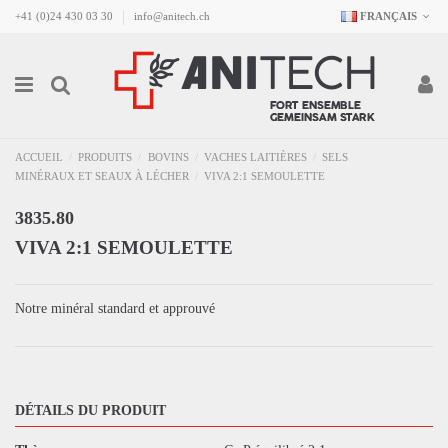
+41 (0)24 430 03 30
info@anitech.ch
FRANÇAIS
ACCUEIL
PRODUITS
BOVINS
VACHES LAITIÈRES
SELS
MINÉRAUX ET SEAUX À LÉCHER
VIVA 2:1 SEMOULETTE
3835.80
VIVA 2:1 SEMOULETTE
Notre minéral standard et approuvé
DÉTAILS DU PRODUIT