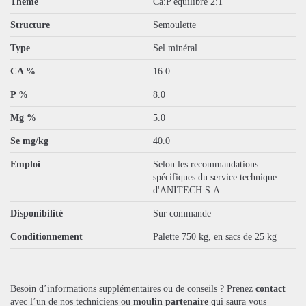
Thème
Ca:P équilibré 2:1
Structure
Semoulette
Type
Sel minéral
CA %
16.0
P %
8.0
Mg %
5.0
Se mg/kg
40.0
Emploi
Selon les recommandations
spécifiques du service technique
d'ANITECH S.A.
Disponibilité
Sur commande
Conditionnement
Palette 750 kg, en sacs de 25 kg
Besoin d’informations supplémentaires ou de conseils ? Prenez
contact
avec l’un de nos techniciens ou
moulin partenaire
qui saura vous