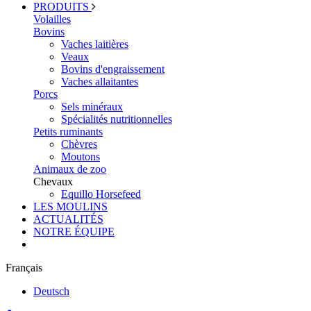
PRODUITS
Volailles
Bovins
Vaches laitières
Veaux
Bovins d'engraissement
Vaches allaitantes
Porcs
Sels minéraux
Spécialités nutritionnelles
Petits ruminants
Chèvres
Moutons
Animaux de zoo
Chevaux
Equillo Horsefeed
LES MOULINS
ACTUALITÉS
NOTRE ÉQUIPE
Français
Deutsch