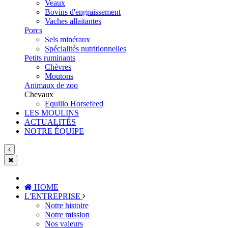
Veaux
Bovins d'engraissement
Vaches allaitantes
Porcs
Sels minéraux
Spécialités nutritionnelles
Petits ruminants
Chèvres
Moutons
Animaux de zoo
Chevaux
Equillo Horsefeed
LES MOULINS
ACTUALITÉS
NOTRE ÉQUIPE
HOME
L'ENTREPRISE
Notre histoire
Notre mission
Nos valeurs