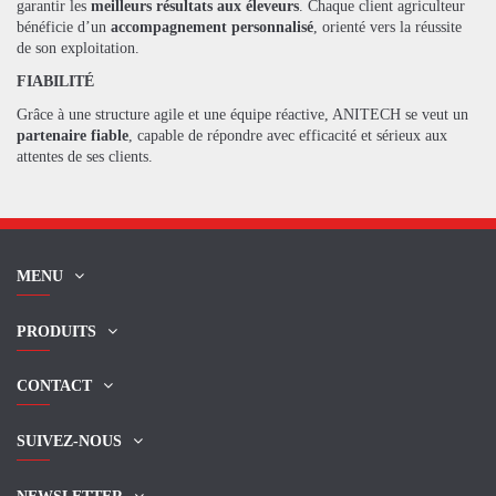
garantir les
meilleurs résultats aux éleveurs
. Chaque client agriculteur
bénéficie d’un
accompagnement personnalisé
, orienté vers la réussite
de son exploitation.
FIABILITÉ
Grâce à une structure agile et une équipe réactive, ANITECH se veut un
partenaire fiable
, capable de répondre avec efficacité et sérieux aux
attentes de ses clients.
MENU
PRODUITS
CONTACT
SUIVEZ-NOUS