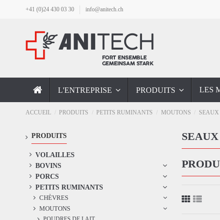
+41 (0)24 430 03 30
info@anitech.ch
LES 
L'ENTREPRISE
PRODUITS
ACCUEIL
PRODUITS
PETITS RUMINANTS
MOUTONS
SEAUX
SEAUX
PRODUITS
VOLAILLES
PRODU
BOVINS
PORCS
PETITS RUMINANTS
CHÈVRES
MOUTONS
POUDRES DE LAIT