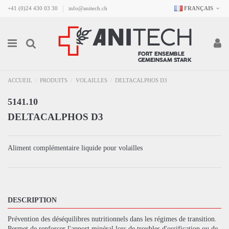
+41 (0)24 430 03 30
info@anitech.ch
FRANÇAIS
ACCUEIL
PRODUITS
VOLAILLES
DELTACALPHOS D3
5141.10
DELTACALPHOS D3
Aliment complémentaire liquide pour volailles
DESCRIPTION
Prévention des déséquilibres nutritionnels dans les régimes de transition.
Permet de renforcer l'apport minéral lors de troubles d'ossification ou de