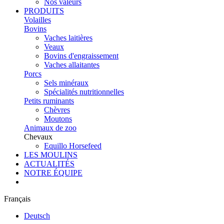
Nos valeurs
PRODUITS
Volailles
Bovins
Vaches laitières
Veaux
Bovins d'engraissement
Vaches allaitantes
Porcs
Sels minéraux
Spécialités nutritionnelles
Petits ruminants
Chèvres
Moutons
Animaux de zoo
Chevaux
Equillo Horsefeed
LES MOULINS
ACTUALITÉS
NOTRE ÉQUIPE
Français
Deutsch