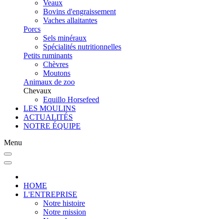
Veaux
Bovins d'engraissement
Vaches allaitantes
Porcs
Sels minéraux
Spécialités nutritionnelles
Petits ruminants
Chèvres
Moutons
Animaux de zoo
Chevaux
Equillo Horsefeed
LES MOULINS
ACTUALITÉS
NOTRE ÉQUIPE
Menu
HOME
L'ENTREPRISE
Notre histoire
Notre mission