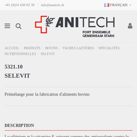
+41 (0)24 430 03 30
info@anitech.ch
FRANÇAIS
ACCUEIL
PRODUITS
BOVINS
VACHES LAITIÈRES
SPÉCIALITÉS
NUTRITIONNELLES
SELEVIT
5321.10
SELEVIT
Prémélange pour la fabrication d'aliments bovins
DESCRIPTION
Le sélénium et la vitamine E agissent comme des antioxydants contre le