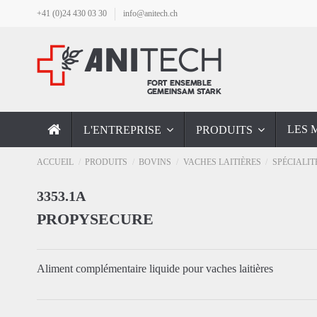
+41 (0)24 430 03 30
info@anitech.ch
LES 
L'ENTREPRISE
PRODUITS
ACCUEIL
PRODUITS
BOVINS
VACHES LAITIÈRES
SPÉCIALIT
3353.1A
PROPYSECURE
Aliment complémentaire liquide pour vaches laitières