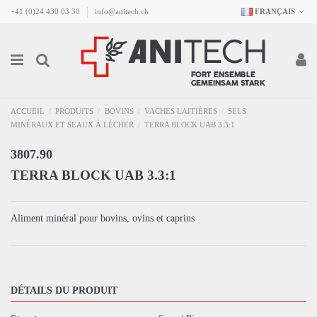
+41 (0)24 430 03 30
info@anitech.ch
FRANÇAIS
ACCUEIL
PRODUITS
BOVINS
VACHES LAITIÈRES
SELS
MINÉRAUX ET SEAUX À LÉCHER
TERRA BLOCK UAB 3.3:1
3807.90
TERRA BLOCK UAB 3.3:1
Aliment minéral pour bovins, ovins et caprins
DÉTAILS DU PRODUIT