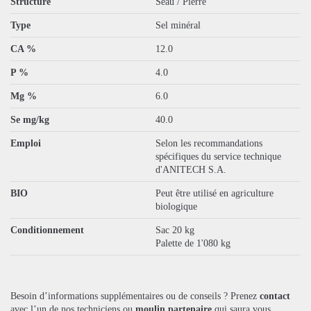
Structure
Seau / Pierre
Type
Sel minéral
CA %
12.0
P %
4.0
Mg %
6.0
Se mg/kg
40.0
Emploi
Selon les recommandations
spécifiques du service technique
d'ANITECH S.A.
BIO
Peut être utilisé en agriculture
biologique
Conditionnement
Sac 20 kg
Palette de 1'080 kg
Besoin d’informations supplémentaires ou de conseils ? Prenez
contact
avec l’un de nos techniciens ou
moulin partenaire
qui saura vous