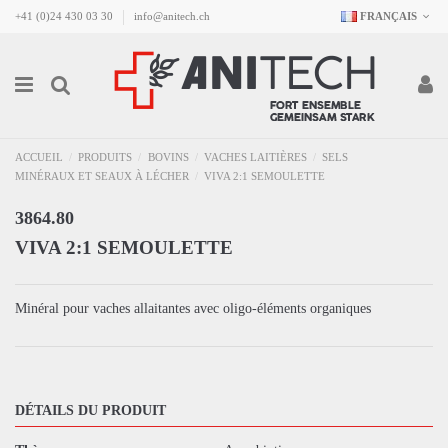
+41 (0)24 430 03 30
info@anitech.ch
FRANÇAIS
ACCUEIL
PRODUITS
BOVINS
VACHES LAITIÈRES
SELS
MINÉRAUX ET SEAUX À LÉCHER
VIVA 2:1 SEMOULETTE
3864.80
VIVA 2:1 SEMOULETTE
Minéral pour vaches allaitantes avec oligo-éléments organiques
DÉTAILS DU PRODUIT