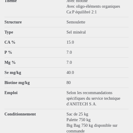
Thème
Avec biotine
Avec oligo-éléments organiques
Ca:P équilibré 2:1
Structure
Semoulette
Type
Sel minéral
CA %
15.0
P %
7.0
Mg %
7.0
Se mg/kg
40.0
Biotine mg/kg
80
Emploi
Selon les recommandations
spécifiques du service technique
d'ANITECH S.A.
Conditionnement
Sac de 25 kg
Palette 750 kg
Big Bag 750 kg disponible sur
commande