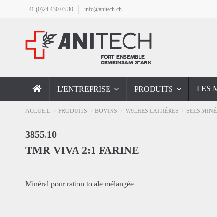
+41 (0)24 430 03 30
info@anitech.ch
LES 
L'ENTREPRISE
PRODUITS
ACCUEIL
PRODUITS
BOVINS
VACHES LAITIÈRES
SELS MIN
3855.10
TMR VIVA 2:1 FARINE
Minéral pour ration totale mélangée