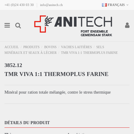
+41 (0)24 430 03 30
info@anitech.ch
FRANÇAIS
ACCUEIL
PRODUITS
BOVINS
VACHES LAITIÈRES
SELS
MINÉRAUX ET SEAUX À LÉCHER
TMR VIVA 1:1 THERMOPLUS FARINE
3852.12
TMR VIVA 1:1 THERMOPLUS FARINE
Minéral pour ration totale mélangée, contre le stress thermique
DÉTAILS DU PRODUIT