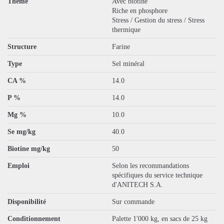
Thème
Avec biotine
Riche en phosphore
Stress / Gestion du stress / Stress
thermique
Structure
Farine
Type
Sel minéral
CA %
14.0
P %
14.0
Mg %
10.0
Se mg/kg
40.0
Biotine mg/kg
50
Emploi
Selon les recommandations
spécifiques du service technique
d'ANITECH S.A.
Disponibilité
Sur commande
Conditionnement
Palette 1'000 kg, en sacs de 25 kg