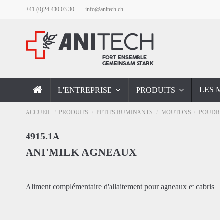
+41 (0)24 430 03 30
info@anitech.ch
LES 
L'ENTREPRISE
PRODUITS
ACCUEIL
PRODUITS
PETITS RUMINANTS
MOUTONS
POUDRE
4915.1A
ANI'MILK AGNEAUX
Aliment complémentaire d'allaitement pour agneaux et cabris