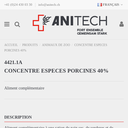
+41 (0)24 430 03 30
info@anitech.ch
FRANÇAIS
ACCUEIL
PRODUITS
ANIMAUX DE ZOO
CONCENTRE ESPECES
PORCINES 40%
4421.1A
CONCENTRE ESPECES PORCINES 40%
Aliment complémentaire
DESCRIPTION
Aliment complémentaire à une ration de pain sec, de verdures et de