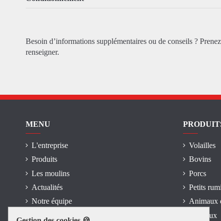
Besoin d’informations supplémentaires ou de conseils ? Prene
renseigner.
MENU
PRODUIT
L'entreprise
Volailles
Produits
Bovins
Les moulins
Porcs
Actualités
Petits rum
Notre équipe
Animaux 
Mentions légales
Chevaux
Gestion des cookies 🍪