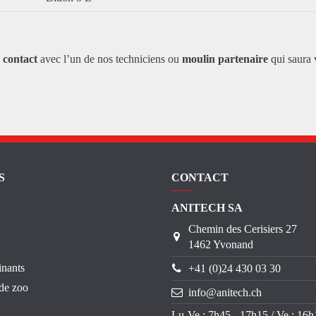
z
contact
avec l’un de nos techniciens ou
moulin partenaire
qui saura 
S
CONTACT
ANITECH SA
Chemin des Cerisiers 27
1462 Yvonand
inants
+41 (0)24 430 03 30
de zoo
info@anitech.ch
Lu-Ve : 7h45 - 17h15 / Ve : 16h