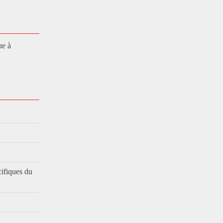
ue à
cifiques du