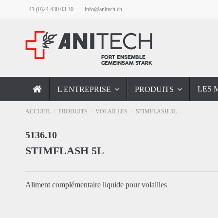
+41 (0)24 430 03 30
info@anitech.ch
LES 
L'ENTREPRISE
PRODUITS
ACCUEIL
PRODUITS
VOLAILLES
STIMFLASH 5L
5136.10
STIMFLASH 5L
Aliment complémentaire liquide pour volailles