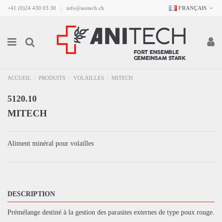
+41 (0)24 430 03 30
info@anitech.ch
FRANÇAIS
ACCUEIL
PRODUITS
VOLAILLES
MITECH
5120.10
MITECH
Aliment minéral pour volailles
DESCRIPTION
Prémélange destiné à la gestion des parasites externes de type poux rouge.