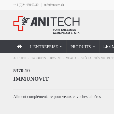
+41 (0)24 430 03 30
info@anitech.ch
LES 
L'ENTREPRISE
PRODUITS
ACCUEIL
PRODUITS
BOVINS
VEAUX
SPÉCIALITÉS NUTRIT
5370.10
IMMUNOVIT
Aliment complémentaire pour veaux et vaches laitières