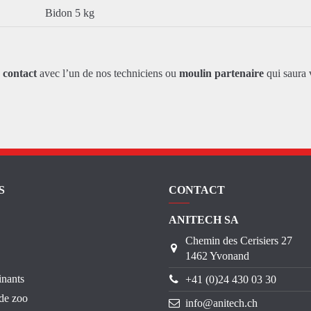
Bidon 5 kg
z
contact
avec l’un de nos techniciens ou
moulin partenaire
qui saura 
S
CONTACT
ANITECH SA
Chemin des Cerisiers 27
1462 Yvonand
inants
+41 (0)24 430 03 30
de zoo
info@anitech.ch