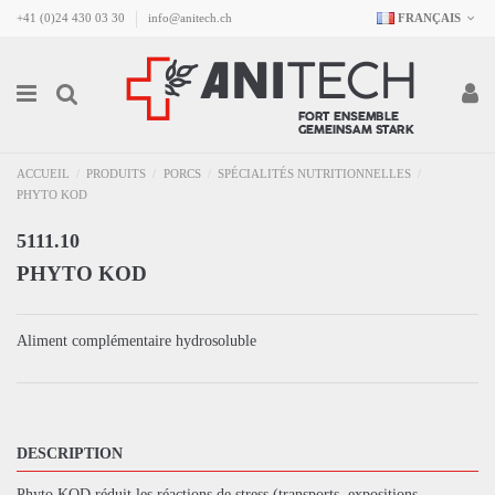
+41 (0)24 430 03 30
info@anitech.ch
FRANÇAIS
ACCUEIL
PRODUITS
PORCS
SPÉCIALITÉS NUTRITIONNELLES
PHYTO KOD
5111.10
PHYTO KOD
Aliment complémentaire hydrosoluble
DESCRIPTION
Phyto KOD réduit les réactions de stress (transports, expositions,