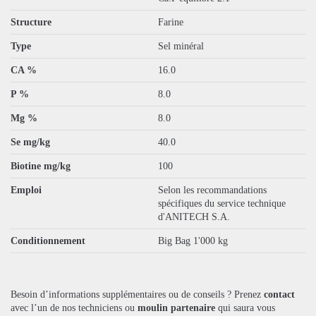
Structure
Farine
Type
Sel minéral
CA %
16.0
P %
8.0
Mg %
8.0
Se mg/kg
40.0
Biotine mg/kg
100
Emploi
Selon les recommandations
spécifiques du service technique
d'ANITECH S.A.
Conditionnement
Big Bag 1'000 kg
Besoin d’informations supplémentaires ou de conseils ? Prenez
contact
avec l’un de nos techniciens ou
moulin partenaire
qui saura vous