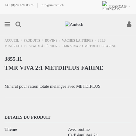
+41 (0)24 430 03 30
info@anitech.ch
FRANÇAIS
ACCUEIL
PRODUITS
BOVINS
VACHES LAITIÈRES
SELS
MINÉRAUX ET SEAUX À LÉCHER
TMR VIVA 2:1 METDIPLUS FARINE
3855.11
TMR VIVA 2:1 METDIPLUS FARINE
Minéral pour ration totale mélangée avec METDIPLUS
DÉTAILS DU PRODUIT
Thème
Avec biotine
Ca:P équilibré 2:1