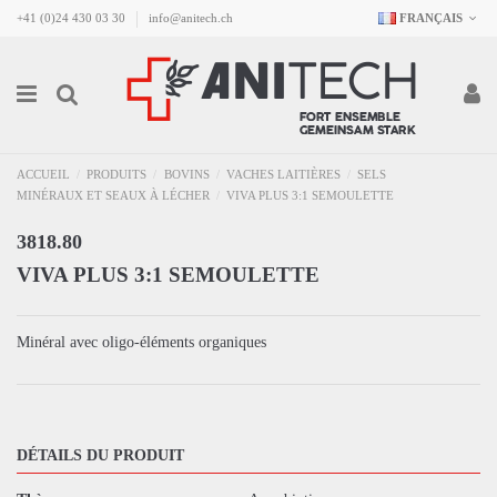
+41 (0)24 430 03 30
info@anitech.ch
FRANÇAIS
ACCUEIL
PRODUITS
BOVINS
VACHES LAITIÈRES
SELS
MINÉRAUX ET SEAUX À LÉCHER
VIVA PLUS 3:1 SEMOULETTE
3818.80
VIVA PLUS 3:1 SEMOULETTE
Minéral avec oligo-éléments organiques
DÉTAILS DU PRODUIT