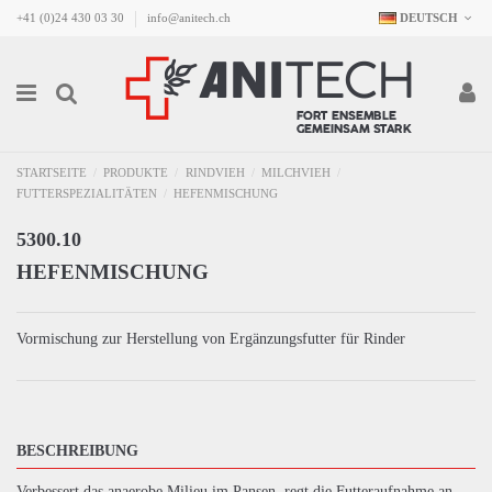
+41 (0)24 430 03 30
info@anitech.ch
DEUTSCH
STARTSEITE
PRODUKTE
RINDVIEH
MILCHVIEH
FUTTERSPEZIALITÄTEN
HEFENMISCHUNG
5300.10
HEFENMISCHUNG
Vormischung zur Herstellung von Ergänzungsfutter für Rinder
BESCHREIBUNG
Verbessert das anaerobe Milieu im Pansen, regt die Futteraufnahme an,