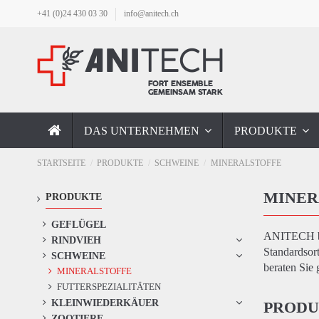
+41 (0)24 430 03 30
info@anitech.ch
DAS UNTERNEHMEN
PRODUKTE
STARTSEITE
PRODUKTE
SCHWEINE
MINERALSTOFFE
MINER
PRODUKTE
GEFLÜGEL
ANITECH bie
RINDVIEH
Standardsor
SCHWEINE
beraten Sie 
MINERALSTOFFE
FUTTERSPEZIALITÄTEN
KLEINWIEDERKÄUER
PRODU
ZOOTIERE