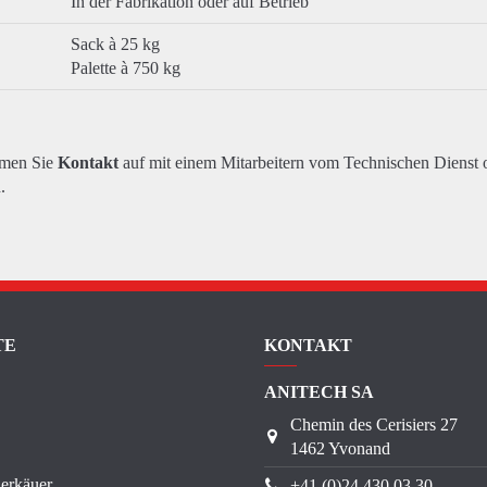
In der Fabrikation oder auf Betrieb
Sack à 25 kg
Palette à 750 kg
hmen Sie
Kontakt
auf mit einem Mitarbeitern vom Technischen Dienst 
.
TE
KONTAKT
ANITECH SA
Chemin des Cerisiers 27
1462 Yvonand
erkäuer
+41 (0)24 430 03 30