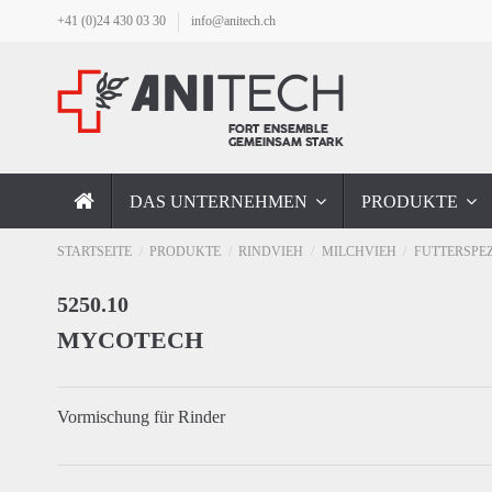
+41 (0)24 430 03 30
info@anitech.ch
DAS UNTERNEHMEN
PRODUKTE
STARTSEITE
PRODUKTE
RINDVIEH
MILCHVIEH
FUTTERSPE
5250.10
MYCOTECH
Vormischung für Rinder