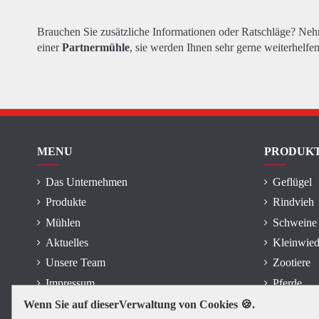
Brauchen Sie zusätzliche Informationen oder Ratschläge? Ne
einer
Partnermühle
, sie werden Ihnen sehr gerne weiterhelfen
MENU
PRODUK
Das Unternehmen
Geflügel
Produkte
Rindvieh
Mühlen
Schweine
Aktuelles
Kleinwied
Unsere Team
Zootiere
Impressum
Pferde
Wenn Sie auf dieserVerwaltung von Cookies 🍪.