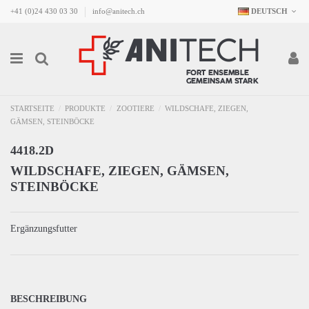
+41 (0)24 430 03 30
info@anitech.ch
DEUTSCH
STARTSEITE
PRODUKTE
ZOOTIERE
WILDSCHAFE, ZIEGEN,
GÄMSEN, STEINBÖCKE
4418.2D
WILDSCHAFE, ZIEGEN, GÄMSEN,
STEINBÖCKE
Ergänzungsfutter
BESCHREIBUNG