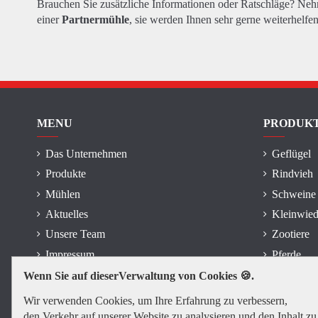
Brauchen Sie zusätzliche Informationen oder Ratschläge? Ne
einer
Partnermühle
, sie werden Ihnen sehr gerne weiterhelfen
MENU
PRODUK
Das Unternehmen
Geflügel
Produkte
Rindvieh
Mühlen
Schweine
Aktuelles
Kleinwied
Unsere Team
Zootiere
Impressum
Pferde
Wenn Sie auf dieserVerwaltung von Cookies 🍪.
Wir verwenden Cookies, um Ihre Erfahrung zu verbessern,
den Verkehr auf unserer Website zu analysieren und den Inhalt zu 