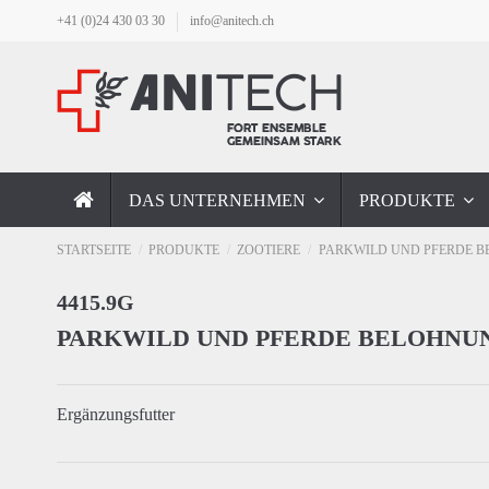
+41 (0)24 430 03 30
info@anitech.ch
DAS UNTERNEHMEN
PRODUKTE
STARTSEITE
PRODUKTE
ZOOTIERE
PARKWILD UND PFERDE B
4415.9G
PARKWILD UND PFERDE BELOHNU
Ergänzungsfutter