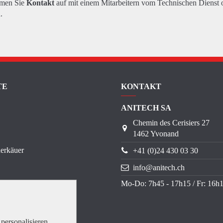
hmen Sie
Kontakt
auf mit einem Mitarbeitern vom Technischen Dienst 
.
TE
KONTAKT
ANITECH SA
Chemin des Cerisiers 27
1462 Yvonand
erkäuer
+41 (0)24 430 03 30
info@anitech.ch
Mo-Do: 7h45 - 17h15 / Fr: 16h
personalisieren.